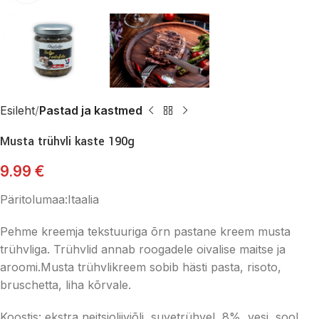
Esileht
Pastad ja kastmed
Musta trühvli kaste 190g
9.99
€
Päritolumaa:Itaalia
Pehme kreemja tekstuuriga õrn pastane kreem musta
trühvliga. Trühvlid annab roogadele oivalise maitse ja
aroomi.Musta trühvlikreem sobib hästi pasta, risoto,
bruschetta, liha kõrvale.
Koostis: ekstra neitsioliiviõli, suvetrühvel 8%, vesi, sool,