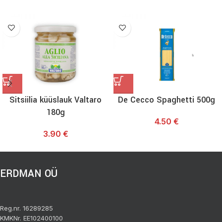
Sitsiilia küüslauk Valtaro
De Cecco Spaghetti 500g
180g
4.50
€
3.90
€
ERDMAN OÜ
Reg.nr. 16289285
KMKNr. EE102400100