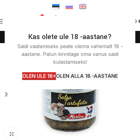
0
0.00
Kas olete ule 18 -aastane?
(+372) 58 58 50 46
info@itashop.ee
Saidi vaatamiseks peate olema vahemalt 18 -
aastane. Palun kinnitage oma vanus saidi
kulastamiseks!
OLEN ULE 18+
OLEN ALLA 18 -AASTANE
Kliki suurendamiseks