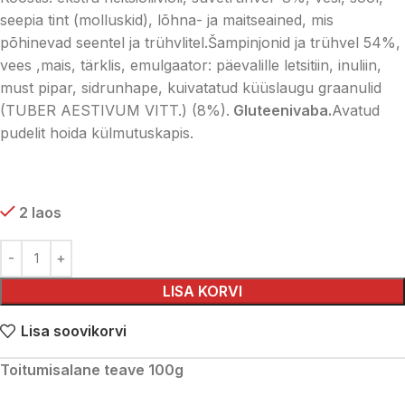
seepia tint (molluskid), lõhna- ja maitseained, mis
põhinevad seentel ja trühvlitel.Šampinjonid ja trühvel 54%,
vees ,mais, tärklis, emulgaator: päevalille letsitiin, inuliin,
must pipar, sidrunhape, kuivatatud küüslaugu graanulid
(TUBER AESTIVUM VITT.) (8%).
Gluteenivaba.
Avatud
pudelit hoida külmutuskapis.
2 laos
LISA KORVI
Lisa soovikorvi
Toitumisalane teave 100g