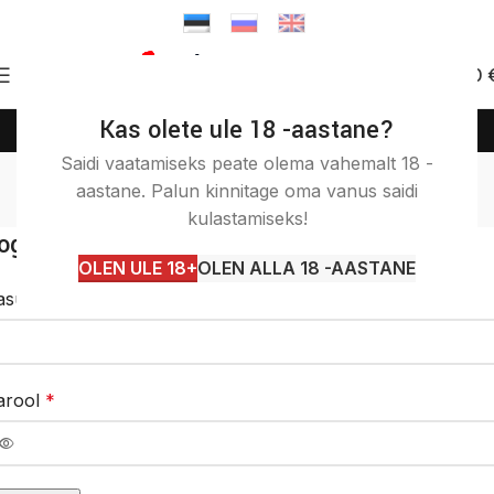
0
0.00
Kas olete ule 18 -aastane?
(+372) 58 58 50 46
info@itashop.ee
Minu konto
Saidi vaatamiseks peate olema vahemalt 18 -
aastane. Palun kinnitage oma vanus saidi
Avaleht
Minu konto
kulastamiseks!
ogi sisse
OLEN ULE 18+
OLEN ALLA 18 -AASTANE
asutajanimi või e-posti aadress
*
arool
*