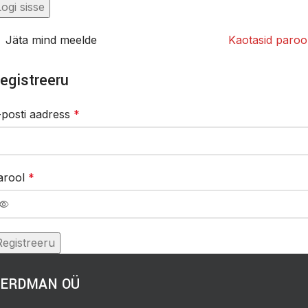
Logi sisse
Jäta mind meelde
Kaotasid parool
egistreeru
-posti aadress
*
arool
*
Registreeru
ERDMAN OÜ