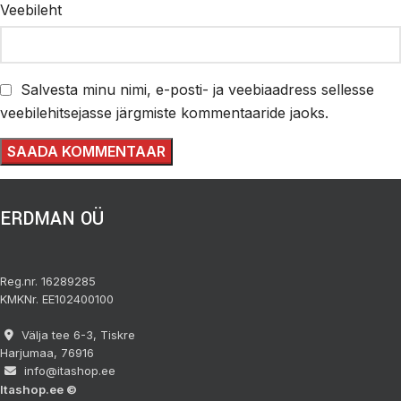
Veebileht
Salvesta minu nimi, e-posti- ja veebiaadress sellesse
veebilehitsejasse järgmiste kommentaaride jaoks.
ERDMAN OÜ
Reg.nr. 16289285
KMKNr. EE102400100
Välja tee 6-3, Tiskre
Harjumaa, 76916
info@itashop.ee
Itashop.ee ©