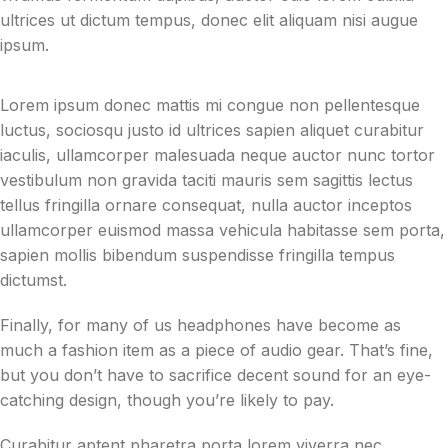
ultrices ut dictum tempus, donec elit aliquam nisi augue
ipsum.
Lorem ipsum donec mattis mi congue non pellentesque
luctus, sociosqu justo id ultrices sapien aliquet curabitur
iaculis, ullamcorper malesuada neque auctor nunc tortor
vestibulum non gravida taciti mauris sem sagittis lectus
tellus fringilla ornare consequat, nulla auctor inceptos
ullamcorper euismod massa vehicula habitasse sem porta,
sapien mollis bibendum suspendisse fringilla tempus
dictumst.
Finally, for many of us headphones have become as
much a fashion item as a piece of audio gear. That’s fine,
but you don’t have to sacrifice decent sound for an eye-
catching design, though you’re likely to pay.
Curabitur aptent pharetra porta lorem viverra nec