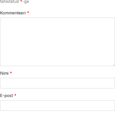
tähistatud
*
-ga
Kommenteeri
*
Nimi
*
E-post
*