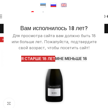
0
0.00
Вам исполнилось 18 лет?
(+372) 58 58 50 46
info@itashop.ee
Для просмотра сайта вам должно быть 18
НА ЗАКАЗ
или больше лет. Пожалуйста, подтвердите
свой возраст, чтобы посетить сайт!
Я СТАРШЕ 18 ЛЕТ
МНЕ МЕНЬШЕ 18
Увеличить