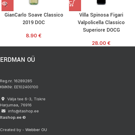
GianCarlo Soave Classico
Villa Spinosa Figari
2019 DOC
Valpolicella Classico
Superiore DOCG
8.90
€
28.00
€
ERDMAN OÜ
Reg.nr. 16289285
KMKNr. EE102400100
Välja tee 6-3, Tiskre
Harjumaa, 76916
info@itashop.ee
Itashop.ee ©
Created by -
Webber OU