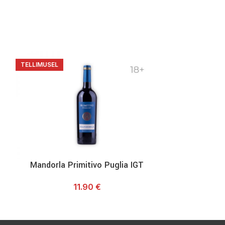
TELLIMUSEL
-23%
TELLIMUSEL
Mandorla Primitivo Puglia IGT
Mandorla 
1
11.90
€
12