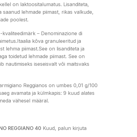
kellel on laktoositalumatus. Lisanditeta,
a saanud lehmade piimast, rikas valkude,
lade poolest.
P
-kvaliteedimärk – Denominazione di
nimetus.Itaalia kõva granuleeritud ja
t lehma piimast.See on lisanditeta ja
aga toidetud lehmade piimast. See on
obib nautimiseks iseseisvalt või maitsvaks
s Parmigiano Reggianos on umbes 0,01 g/100
saeg avamata ja külmkapis: 9 kuud alates
ineda vähesel määral.
NO REGGIANO 40
Kuud, palun kirjuta