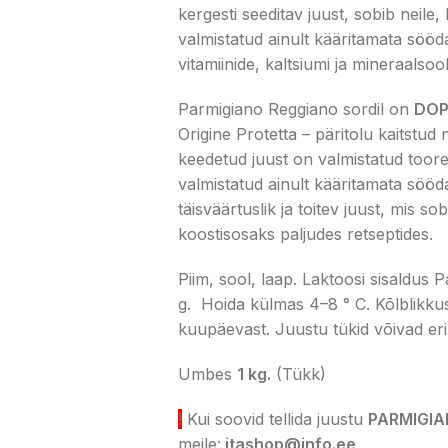
kergesti seeditav juust, sobib neile, 
valmistatud ainult kääritamata sööd
vitamiinide, kaltsiumi ja mineraalsoo
Parmigiano Reggiano sordil on
DO
Origine Protetta – päritolu kaitstud 
keedetud juust on valmistatud toores
valmistatud ainult kääritamata sööd
täisväärtuslik ja toitev juust, mis s
koostisosaks paljudes retseptides.
Piim, sool, laap. Laktoosi sisaldu
g. Hoida külmas 4–8 ° C. Kõlblikku
kuupäevast. Juustu tükid võivad er
Umbes
1 kg.
(Tükk)
!
Kui soovid tellida juustu
PARMIGIA
meile:
itashop@info.ee