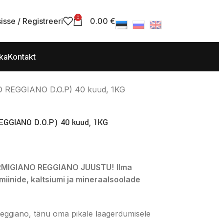
0
isse / Registreeri
0.00
€
tka
Kontakt
EGGIANO D.O.P) 40 kuud, 1KG
GIANO D.O.P) 40 kuud, 1KG
RMIGIANO REGGIANO JUUSTU!
Ilma
amiinide, kaltsiumi ja mineraalsoolade
Reggiano, tänu oma pikale laagerdumisele