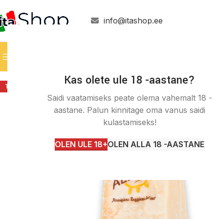
info@itashop.ee
Kaupade kategooriad
Kas olete ule 18 -aastane?
TELLIMUSEL
Saidi vaatamiseks peate olema vahemalt 18 -
aastane. Palun kinnitage oma vanus saidi
kulastamiseks!
OLEN ULE 18+
OLEN ALLA 18 -AASTANE