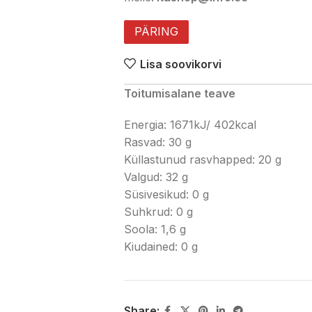
PÄRING
Lisa soovikorvi
Toitumisalane teave
Energia: 1671kJ/ 402kcal
Rasvad: 30 g
Küllastunud rasvhapped: 20 g
Valgud: 32 g
Süsivesikud: 0 g
Suhkrud: 0 g
Soola: 1,6 g
Kiudained: 0 g
Share: