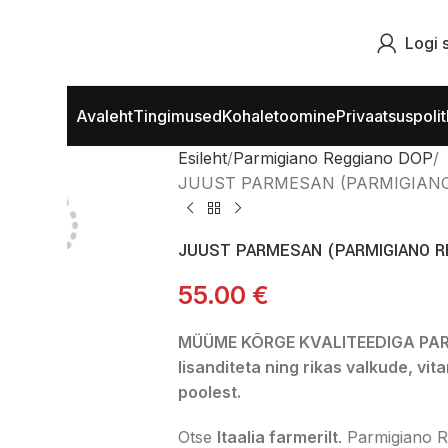
Logi s
Avaleht
Tingimused
Kohaletoomine
Privaatsuspoli
Esileht
Parmigiano Reggiano DOP
JUUST PARMESAN (PARMIGIANO R
JUUST PARMESAN (PARMIGIANO REG
55.00
€
MÜÜME KÕRGE KVALITEEDIGA PA
lisanditeta ning rikas valkude, vit
poolest.
Otse
Itaalia farmerilt
. Parmigiano 