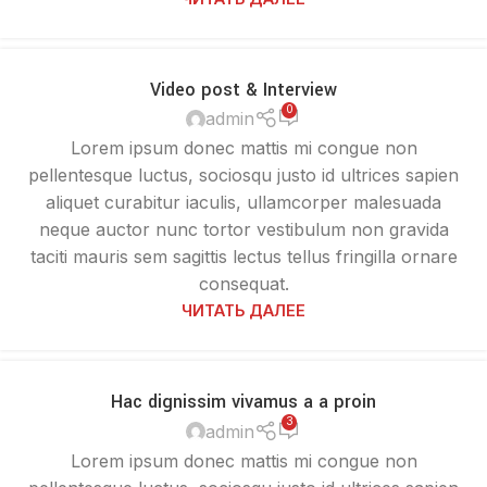
10
Video post & Interview
ЯНВ.
0
admin
Lorem ipsum donec mattis mi congue non
pellentesque luctus, sociosqu justo id ultrices sapien
aliquet curabitur iaculis, ullamcorper malesuada
neque auctor nunc tortor vestibulum non gravida
taciti mauris sem sagittis lectus tellus fringilla ornare
consequat.
ЧИТАТЬ ДАЛЕЕ
09
Hac dignissim vivamus a a proin
ОКТ.
3
admin
Lorem ipsum donec mattis mi congue non