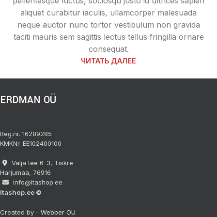
pellentesque luctus, sociosqu justo id ultrices sapien
aliquet curabitur iaculis, ullamcorper malesuada
neque auctor nunc tortor vestibulum non gravida
taciti mauris sem sagittis lectus tellus fringilla ornare
consequat.
ЧИТАТЬ ДАЛЕЕ
ERDMAN OÜ
Reg.nr. 16289285
KMKNr. EE102400100
Välja tee 6-3, Tiskre
Harjumaa, 76916
info@itashop.ee
Itashop.ee ©
Created by -
Webber OU