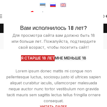
0
0.00
Вам исполнилось 18 лет?
(+372) 58 58 50 46
info@itashop.ee
Graphic Design
Для просмотра сайта вам должно быть 18
или больше лет. Пожалуйста, подтвердите
Главная
Archive by Category "Graphic Design"
свой возраст, чтобы посетить сайт!
10
Ullamcorper vestibulum
Я СТАРШЕ 18 ЛЕТ
МНЕ МЕНЬШЕ 18
ФЕВР.
0
admin
Lorem ipsum donec mattis mi congue non
pellentesque luctus, sociosqu justo id ultrices sapien
aliquet curabitur iaculis, ullamcorper malesuada
neque auctor nunc tortor vestibulum non gravida
taciti mauris sem sagittis lectus tellus fringilla ornare
consequat.
ЧИТАТЬ ДАЛЕЕ